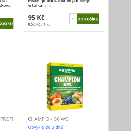
utá,
mšice, pilatka, obaleč jablečný,
šková,
vrtalka,
aj.).
95 Kč
9,50 Kč / 1 ks
PROTI
CHAMPION 50 WG
Obvykle do 3 dnů