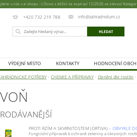
ete u nás v e-shopu :-) Osivo s blížící se expirací 12/2026 se slevou! Katego
info@zahradnidum.cz
+420 732 219 788
VÝDEJNÍ MÍSTO
KONTAKTY
HODNOCENÍ OBC
ZAHRADNICKÉ POTŘEBY
CHEMIE A PŘÍPRAVKY
členění dle rostlin
IVOŇ
PRODÁVANĚJŠÍ
PROTI RZÍM A SKVRNITOSTEM (ORTIVA)
–
OBVYKLE D
Fungicidní přípravek k ochraně zeleniny a okrasných rostlin