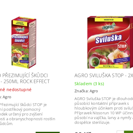
 PŘEZIMUJÍCÍ ŠKŮDCI
AGRO SVILUŠKA STOP - 2
 - 250ML ROCK EFFECT
Skladem
(3 ks)
ně nedostupné
Značka:
Agro
a:
Agro
AGRO Sviluška STOP je dlouho
působící kontaktní přípravek s
řezimující škůdci STOP je
hloubkovým účinkem proti svilu
ní postřikový pomocný
Přípravek Nissorun 10 WP účin
edek určený pro zvýšení
působí na vajíčka, larvy a nymfy 
sti a obranyschopnosti rostlin
dospělce sterilizuje.
kůdcům.