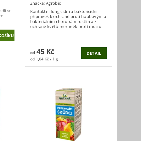
Značka:
Agrobio
adlí ve
Kontaktní fungicidní a baktericidní
ro
přípravek k ochraně proti houbovým a
bakteriálním chorobám rostlin a k
ochraně květů meruněk proti mrazu.
45 Kč
od
DETAIL
od 1,04 Kč / 1 g