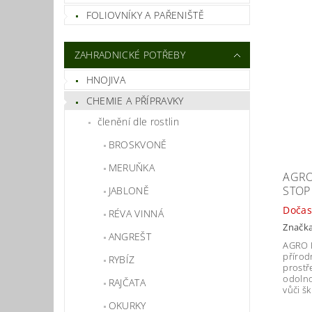
FOLIOVNÍKY A PAŘENIŠTĚ
ZAHRADNICKÉ POTŘEBY
HNOJIVA
CHEMIE A PŘÍPRAVKY
členění dle rostlin
BROSKVONĚ
MERUŇKA
AGRO
STOP
JABLONĚ
Dočas
RÉVA VINNÁ
Značk
ANGREŠT
AGRO P
přírod
RYBÍZ
prostř
odolno
RAJČATA
vůči š
OKURKY