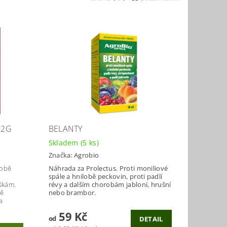
X2G
BELANTY
Skladem
(5 ks)
Značka:
Agrobio
době
Náhrada za Prolectus. Proti moniliové
spále a hnilobě peckovin, proti padlí
škám.
révy a dalším chorobám jabloní, hrušní
ně
nebo brambor.
a
59 Kč
od
DETAIL