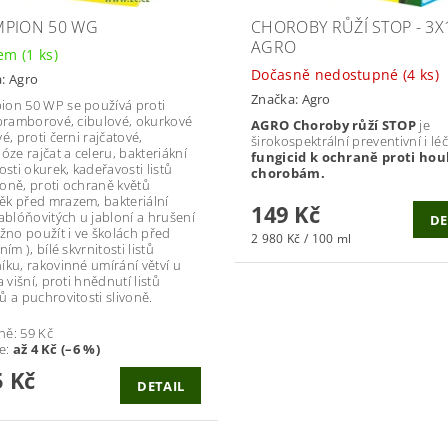
PION 50 WG
CHOROBY RŮŽÍ STOP - 3X
AGRO
dem
(1 ks)
Dočasně nedostupné
(4 ks)
a:
Agro
Značka:
Agro
on 50 WP se používá proti
 bramborové, cibulové, okurkové
AGRO Choroby růží STOP
je
é, proti černi rajčatové,
širokospektrální preventivní i l
óze rajčat a celeru, bakteriákní
fungicid k ochraně proti ho
osti okurek, kadeřavosti listů
chorobám.
oně, proti ochraně květů
k před mrazem, bakteriální
149 Kč
jablóňovitých u jabloní a hrušení
DE
ožno použít i ve školách před
2 980 Kč / 100 ml
ním ), bílé skvrnitosti listů
íku, rakovinné umírání větví u
a višní, proti hnědnutí listů
ů a puchrovitosti slivoně.
ně:
59 Kč
te
:
až 4 Kč (–6 %)
 Kč
DETAIL