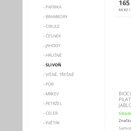
165
PAPRIKA
66 Kč /
BRAMBORY
CIBULE
ČESNEK
JAHODY
HRUŠNĚ
SLIVOŇ
VIŠNĚ, TŘEŠNĚ
PÓR
BIOC
MRKEV
PILA
PETRŽEL
JABL
CELER
Skla
Značk
KVĚTÁK
Samic