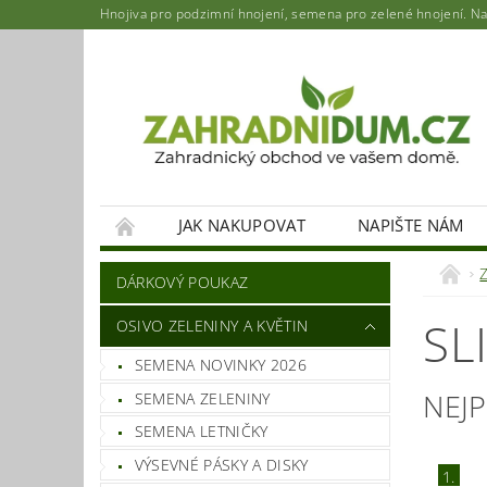
Hnojiva pro podzimní hnojení, semena pro zelené hnojení. Najd
JAK NAKUPOVAT
NAPIŠTE NÁM
DÁRKOVÝ POUKAZ
SL
OSIVO ZELENINY A KVĚTIN
SEMENA NOVINKY 2026
NEJ
SEMENA ZELENINY
SEMENA LETNIČKY
VÝSEVNÉ PÁSKY A DISKY
1.