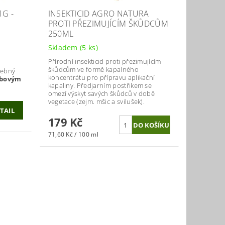
1G -
INSEKTICID AGRO NATURA
PROTI PŘEZIMUJÍCÍM ŠKŮDCŮM
250ML
Skladem
(5 ks)
Přírodní insekticid proti přezimujícím
škůdcům ve formě kapalného
éčebný
koncentrátu pro přípravu aplikační
ubovým
kapaliny. Předjarním postřikem se
omezí výskyt savých škůdců v době
vegetace (zejm. mšic a svilušek).
TAIL
179 Kč
71,60 Kč / 100 ml