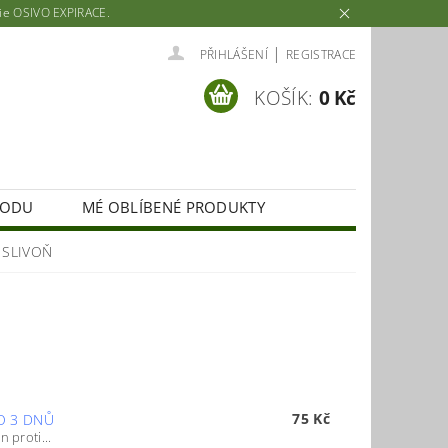
rie OSIVO EXPIRACE.
|
PŘIHLÁŠENÍ
REGISTRACE
KOŠÍK:
0 Kč
HODU
MÉ OBLÍBENÉ PRODUKTY
SLIVOŇ
75 Kč
O 3 DNŮ
 proti...