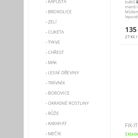
KAPUSTA
květů
menší 
BROKOLICE
Můžeme 
lepové
ZELÍ
135
CUKETA
27 Kč /
TYKVE
CHŘEST
MÁK
LESNÍ DŘEVINY
TRÁVNÍK
BOROVICE
OKRASNÉ ROSTLINY
RŮŽE
KARAFIÁT
FIX-IT
MEČÍK
Skla