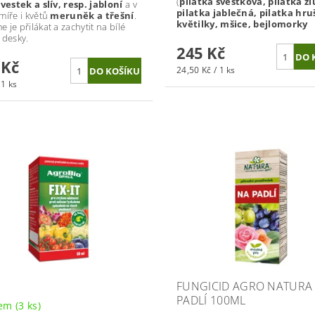
(
pilatka švestková, pilatka žl
švestek a slív, resp. jabloní
a v
pilatka jablečná, pilatka hru
míře i květů
meruněk a třešní
.
květilky, mšice, bejlomorky
je přilákat a zachytit na bílé
 desky.
245 Kč
 Kč
24,50 Kč / 1 ks
 1 ks
FUNGICID AGRO NATURA 
PADLÍ 100ML
dem
(3 ks)