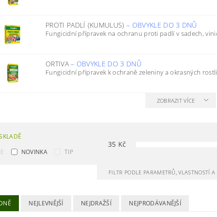
PROTI PADLÍ (KUMULUS)
–
OBVYKLE DO 3 DNŮ
Fungicidní přípravek na ochranu proti padlí v sadech, vini
ORTIVA
–
OBVYKLE DO 3 DNŮ
Fungicidní přípravek k ochraně zeleniny a okrasných rostlin
ZOBRAZIT VÍCE
SKLADĚ
35
Kč
CE
NOVINKA
TIP
FILTR PODLE PARAMETRŮ, VLASTNOSTÍ 
DNĚ
NEJLEVNĚJŠÍ
NEJDRAŽŠÍ
NEJPRODÁVANĚJŠÍ