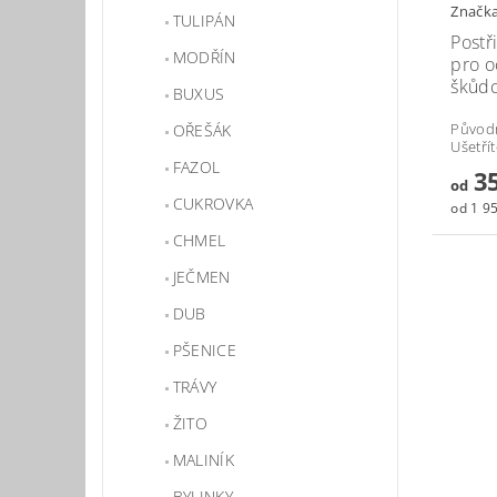
Značk
TULIPÁN
Postř
MODŘÍN
pro o
škůdc
BUXUS
Původ
OŘEŠÁK
Ušetří
FAZOL
35
od
CUKROVKA
od 1 95
CHMEL
JEČMEN
DUB
PŠENICE
TRÁVY
ŽITO
MALINÍK
BYLINKY