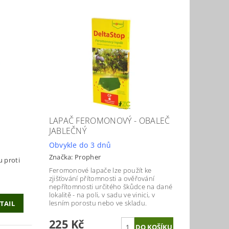
LAPAČ FEROMONOVÝ - OBALEČ
JABLEČNÝ
Obvykle do 3 dnů
Značka:
Propher
u proti
Feromonové lapače lze použít ke
zjišťování přítomnosti a ověřování
nepřítomnosti určitého škůdce na dané
lokalitě - na poli, v sadu ve vinici, v
lesním porostu nebo ve skladu.
TAIL
225 Kč