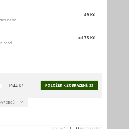
49 Kč
cích nebo...
od 75 Kč
 proti...
1044
Kč
POLOŽEK K ZOBRAZENÍ:
33
A VÝROBCŮ
1
1
33
Stránka
z
-
položek celkem