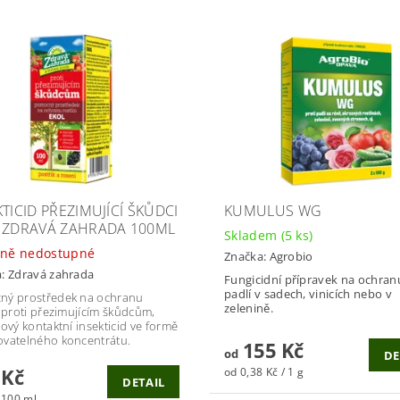
KTICID PŘEZIMUJÍCÍ ŠKŮDCI
KUMULUS WG
 ZDRAVÁ ZAHRADA 100ML
Skladem
(5 ks)
ně nedostupné
Značka:
Agrobio
a:
Zdravá zahrada
Fungicidní přípravek na ochran
padlí v sadech, vinicích nebo v
ný prostředek na ochranu
zelenině.
n proti přezimujícím škůdcům,
kový kontaktní insekticid ve formě
vatelného koncentrátu.
155 Kč
od
DE
 Kč
od 0,38 Kč / 1 g
DETAIL
 100 ml