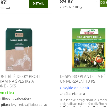
89 Kč
 Kč
DETAIL
2 225 Kč / 100 g
 100 ml
ONT BÍLÉ DESKY PROTI
DESKY BIO PLANTELLA BÍL
TKÁM NA ŠVESTKY A
UNIVERZÁLNÍ 10 KS
ONĚ - 5KS
Obvykle do 3 dnů
dem
(4 ks)
Značka:
Plantella
a:
Biocont Laboratory
Bílé lepové desky sloužící k mon
a signalizaci náletu škodlivého
e
pilatek
vyhledávají bílou barvu