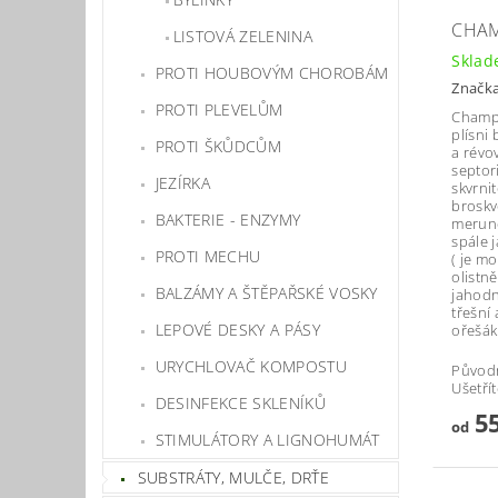
CHAM
LISTOVÁ ZELENINA
Skla
PROTI HOUBOVÝM CHOROBÁM
Značk
PROTI PLEVELŮM
Champi
plísni
PROTI ŠKŮDCŮM
a révov
septori
JEZÍRKA
skvrnit
broskv
BAKTERIE - ENZYMY
meruně
spále 
PROTI MECHU
( je m
olistně
BALZÁMY A ŠTĚPAŘSKÉ VOSKY
jahodn
třešní 
LEPOVÉ DESKY A PÁSY
ořešák
URYCHLOVAČ KOMPOSTU
Původ
Ušetří
DESINFEKCE SKLENÍKŮ
55
od
STIMULÁTORY A LIGNOHUMÁT
SUBSTRÁTY, MULČE, DRŤE