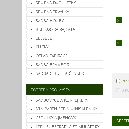
SEMENA DVOULETKY
SEMENA TRVALKY
2.
SADBA HOUBY
BULHARSKÁ RAJČATA
ZELSEED
3.
KLÍČKY
OSIVO EXPIRACE
SADBA BRAMBOR
SADBA CIBULE A ČESNEK
NA 
POTŘEBY PRO VÝSEV
AK
SADBOVAČE A KONTEJNERY
MINIPAŘENIŠTĚ A MINISKLENÍKY
CEDULKY A JMENOVKY
ABECE
JIFFY, SUBSTRÁTY A STIMULÁTORY