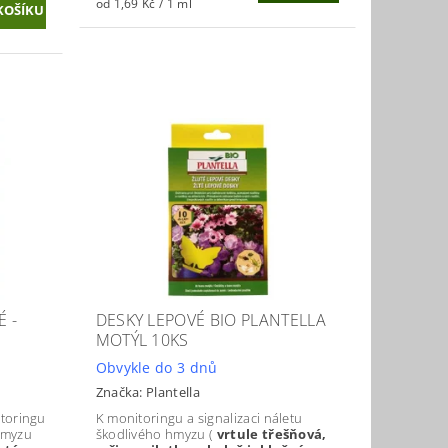
od 1,69 Kč / 1 ml
É -
DESKY LEPOVÉ BIO PLANTELLA
MOTÝL 10KS
Obvykle do 3 dnů
Značka:
Plantella
itoringu
K monitoringu a signalizaci náletu
 hmyzu
škodlivého hmyzu (
vrtule třešňová,