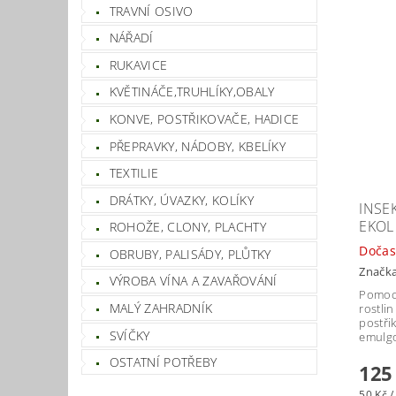
TRAVNÍ OSIVO
NÁŘADÍ
RUKAVICE
KVĚTINÁČE,TRUHLÍKY,OBALY
KONVE, POSTŘIKOVAČE, HADICE
PŘEPRAVKY, NÁDOBY, KBELÍKY
TEXTILIE
DRÁTKY, ÚVAZKY, KOLÍKY
INSE
EKOL
ROHOŽE, CLONY, PLACHTY
Dočas
OBRUBY, PALISÁDY, PLŮTKY
Značk
VÝROBA VÍNA A ZAVAŘOVÁNÍ
Pomoc
MALÝ ZAHRADNÍK
rostli
postři
SVÍČKY
emulgo
OSTATNÍ POTŘEBY
125
50 Kč /