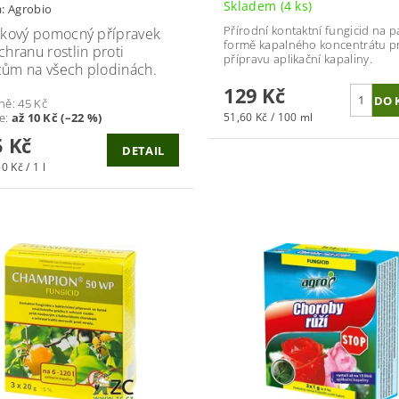
Skladem
(4 ks)
a:
Agrobio
Přírodní kontaktní fungicid na p
ikový pomocný přípravek
formě kapalného koncentrátu p
chranu rostlin proti
přípravu aplikační kapaliny.
ům na všech plodinách.
129 Kč
ně:
45 Kč
51,60 Kč / 100 ml
te
:
až 10 Kč (–22 %)
 Kč
DETAIL
0 Kč / 1 l