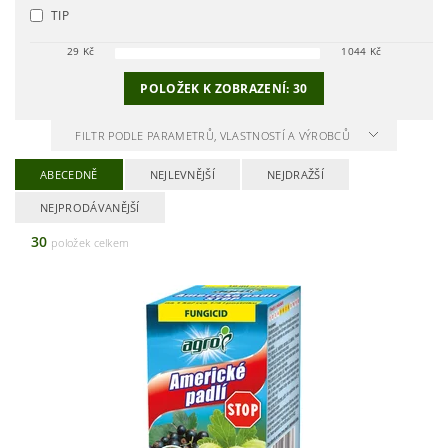
TIP
29
Kč
1044
Kč
POLOŽEK K ZOBRAZENÍ:
30
FILTR PODLE PARAMETRŮ, VLASTNOSTÍ A VÝROBCŮ
ABECEDNĚ
NEJLEVNĚJŠÍ
NEJDRAŽŠÍ
NEJPRODÁVANĚJŠÍ
30
položek celkem