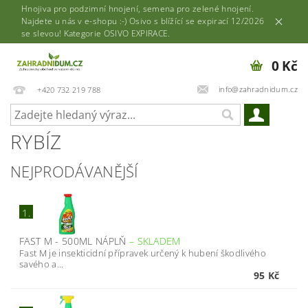
Hnojiva pro podzimní hnojení, semena pro zelené hnojení.
Najdete u nás v e-shopu :-) Osivo s blížící se expirací 12/2026
se slevou! Kategorie OSIVO EXPIRACE.
0 Kč
info@zahradnidum.cz
+420 732 219 788
RYBÍZ
NEJPRODÁVANĚJŠÍ
1.
FAST M - 500ML NÁPLŇ
–
SKLADEM
Fast M je insekticidní přípravek určený k hubení škodlivého
savého a...
95 Kč