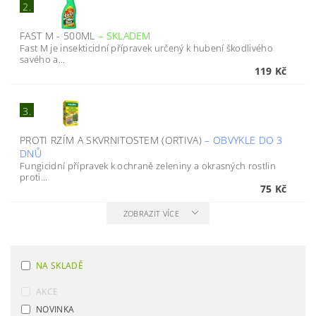
2.
FAST M - 500ML
–
SKLADEM
Fast M je insekticidní přípravek určený k hubení škodlivého
savého a...
119 Kč
3.
PROTI RZÍM A SKVRNITOSTEM (ORTIVA)
–
OBVYKLE DO 3
DNŮ
Fungicidní přípravek k ochraně zeleniny a okrasných rostlin
proti...
75 Kč
ZOBRAZIT VÍCE
NA SKLADĚ
AKCE
NOVINKA