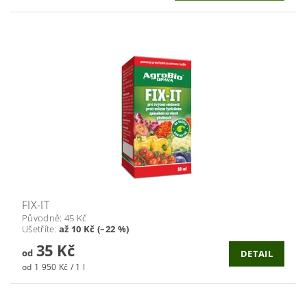
FIX-IT
Původně:
45 Kč
Ušetříte
:
až 10 Kč (–22 %)
35 Kč
od
DETAIL
od 1 950 Kč / 1 l