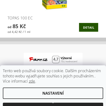
TOPAS 100 EC
85 Kč
od
DETAIL
od 4,42 Kč / 1 ml
Tento web používá soubory cookie. Dalším procházením
tohoto webu vyjadřujete souhlas s jejich používáním..
Více informací
zde
.
NASTAVENÍ
2026 ©
Zahradnidum.cz
, všechna práva vyhrazena