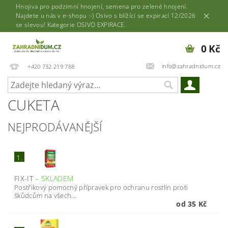
Hnojiva pro podzimní hnojení, semena pro zelené hnojení.
Najdete u nás v e-shopu :-) Osivo s blížící se expirací 12/2026
se slevou! Kategorie OSIVO EXPIRACE.
0 Kč
info@zahradnidum.cz
+420 732 219 788
CUKETA
NEJPRODÁVANĚJŠÍ
1.
FIX-IT
–
SKLADEM
Postřikový pomocný přípravek pro ochranu rostlin proti
škůdcům na všech...
od 35 Kč