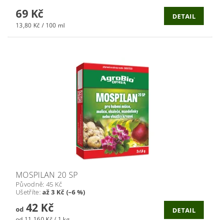
69 Kč
DETAIL
13,80 Kč / 100 ml
MOSPILAN 20 SP
Původně:
45 Kč
Ušetříte
:
až 3 Kč (–6 %)
42 Kč
od
DETAIL
od 11 160 Kč / 1 kg