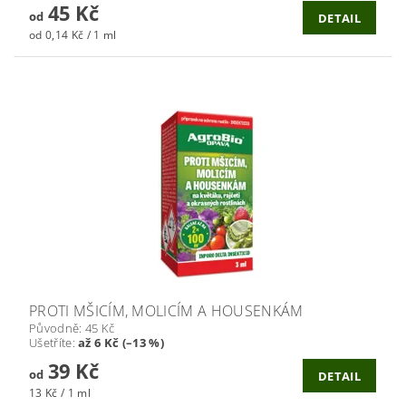
45 Kč
od
DETAIL
od 0,14 Kč / 1 ml
PROTI MŠICÍM, MOLICÍM A HOUSENKÁM
Původně:
45 Kč
Ušetříte
:
až 6 Kč (–13 %)
39 Kč
od
DETAIL
13 Kč / 1 ml