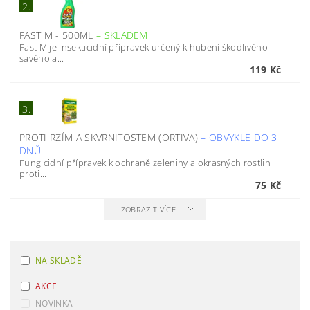
2.
FAST M - 500ML
–
SKLADEM
Fast M je insekticidní přípravek určený k hubení škodlivého
savého a...
119 Kč
3.
PROTI RZÍM A SKVRNITOSTEM (ORTIVA)
–
OBVYKLE DO 3
DNŮ
Fungicidní přípravek k ochraně zeleniny a okrasných rostlin
proti...
75 Kč
ZOBRAZIT VÍCE
NA SKLADĚ
AKCE
NOVINKA