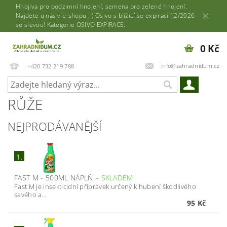
Hnojiva pro podzimní hnojení, semena pro zelené hnojení.
Najdete u nás v e-shopu :-) Osivo s blížící se expirací 12/2026
se slevou! Kategorie OSIVO EXPIRACE.
0 Kč
info@zahradnidum.cz
+420 732 219 788
RŮŽE
NEJPRODÁVANĚJŠÍ
1.
FAST M - 500ML NÁPLŇ
–
SKLADEM
Fast M je insekticidní přípravek určený k hubení škodlivého
savého a...
95 Kč