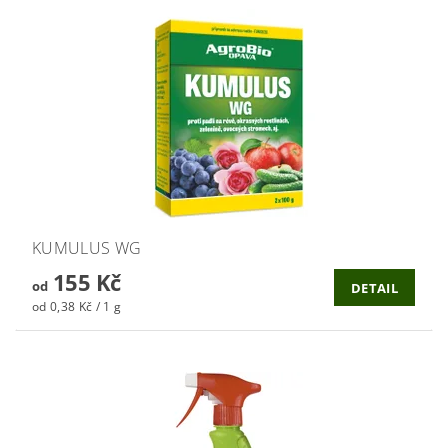
KUMULUS WG
155 Kč
od
DETAIL
od 0,38 Kč / 1 g