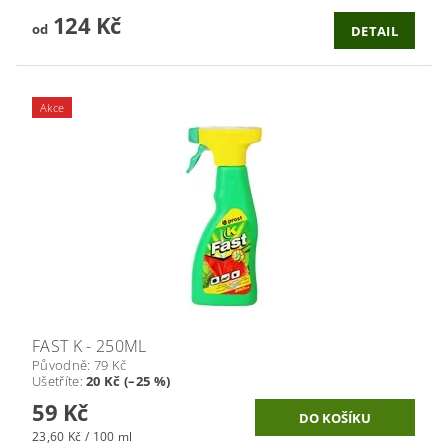
124 Kč
od
DETAIL
Akce
FAST K - 250ML
Původně:
79 Kč
Ušetříte
:
20 Kč (–25 %)
59 Kč
23,60 Kč / 100 ml