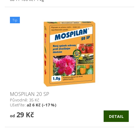
Tip
MOSPILAN 20 SP
Původně:
35 Kč
Ušetříte
:
až 6 Kč (–17 %)
29 Kč
od
DETAIL