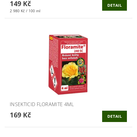
149 Kč
DETAIL
2 980 Kč / 100 ml
INSEKTICID FLORAMITE 4ML
169 Kč
DETAIL