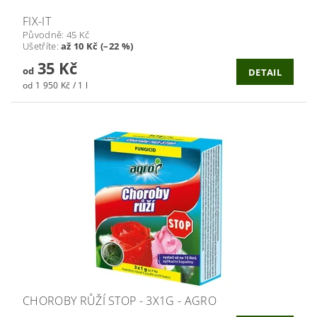
FIX-IT
Původně:
45 Kč
Ušetříte
:
až 10 Kč (–22 %)
35 Kč
od
DETAIL
od 1 950 Kč / 1 l
CHOROBY RŮŽÍ STOP - 3X1G - AGRO