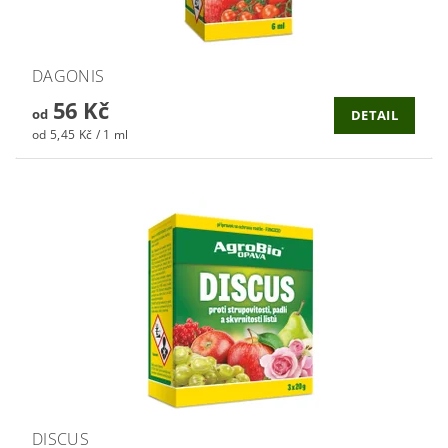
DAGONIS
56 Kč
od
DETAIL
od 5,45 Kč / 1 ml
DISCUS