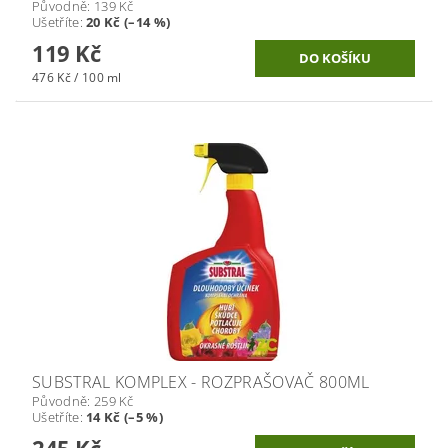
Původně:
139 Kč
Ušetříte
:
20 Kč (–14 %)
119 Kč
476 Kč / 100 ml
SUBSTRAL KOMPLEX - ROZPRAŠOVAČ 800ML
Původně:
259 Kč
Ušetříte
:
14 Kč (–5 %)
245 Kč