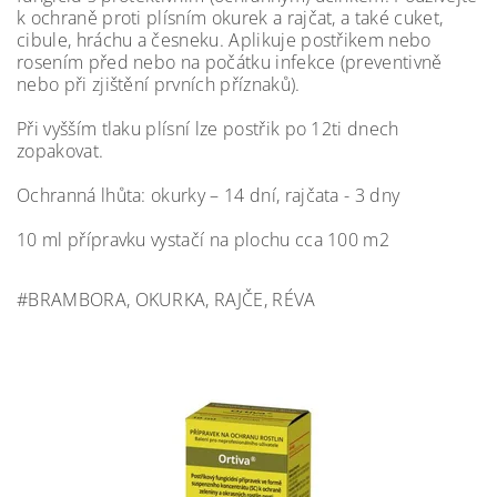
k ochraně proti plísním okurek a rajčat, a také cuket,
cibule, hráchu a česneku. Aplikuje postřikem nebo
rosením před nebo na počátku infekce (preventivně
nebo při zjištění prvních příznaků).
Při vyšším tlaku plísní lze postřik po 12ti dnech
zopakovat.
Ochranná lhůta: okurky – 14 dní, rajčata - 3 dny
10 ml přípravku vystačí na plochu cca 100 m2
#BRAMBORA, OKURKA, RAJČE, RÉVA