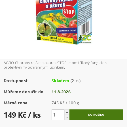
AGRO Choroby rajčat a okurek STOP je postřikový fungicid s
protektivním (ochranným) účinkem.
Dostupnost
Skladem
(2 ks)
Můžeme doručit do
11.8.2026
Měrná cena
745 Kč / 100 g
149 Kč
/ ks