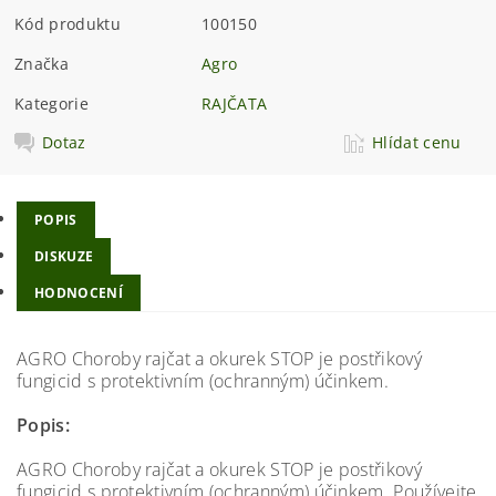
Kód produktu
100150
Značka
Agro
Kategorie
RAJČATA
Dotaz
Hlídat cenu
POPIS
DISKUZE
HODNOCENÍ
AGRO Choroby rajčat a okurek STOP je postřikový
fungicid s protektivním (ochranným) účinkem.
Popis:
AGRO Choroby rajčat a okurek STOP je postřikový
fungicid s protektivním (ochranným) účinkem. Používejte