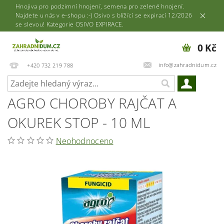
Hnojiva pro podzimní hnojení, semena pro zelené hnojení.
Najdete u nás v e-shopu :-) Osivo s blížící se expirací 12/2026
se slevou! Kategorie OSIVO EXPIRACE.
0 Kč
info@zahradnidum.cz
+420 732 219 788
AGRO CHOROBY RAJČAT A
OKUREK STOP - 10 ML
Neohodnoceno