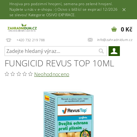
Hnojiva pro podzimní hnojení, semena pro zelené hnojení.
Najdete u nás v e-shopu :-) Osivo s blížící se expirací 12/2026
se slevou! Kategorie OSIVO EXPIRACE.
0 Kč
info@zahradnidum.cz
+420 732 219 788
FUNGICID REVUS TOP 10ML
Neohodnoceno