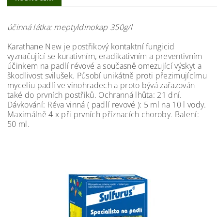
účinná látka: meptyldinokap 350g/l
Karathane New je postřikový kontaktní fungicid
vyznačující se kurativním, eradikativním a preventivním
účinkem na padlí révové a současně omezující výskyt a
škodlivost svilušek. Působí unikátně proti přezimujícímu
myceliu padlí ve vinohradech a proto bývá zařazován
také do prvních postřiků. Ochranná lhůta: 21 dní.
Dávkování: Réva vinná ( padlí revové ): 5 ml na 10 l vody.
Maximálně 4 x při prvních příznacích choroby. Balení:
50 ml.