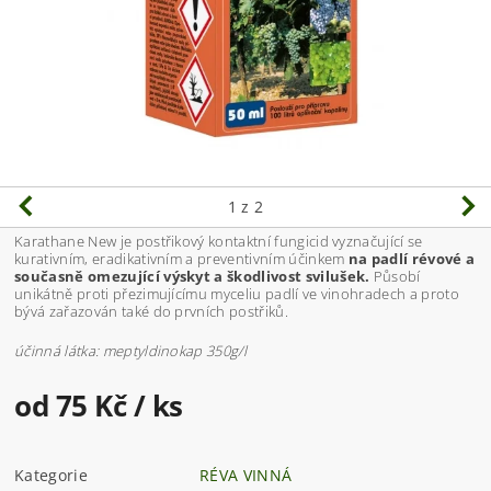
1
z 2
Karathane New je postřikový kontaktní fungicid vyznačující se
kurativním, eradikativním a preventivním účinkem
na padlí révové a
současně omezující výskyt a škodlivost svilušek.
Působí
unikátně proti přezimujícímu myceliu padlí ve vinohradech a proto
bývá zařazován také do prvních postřiků.
účinná látka: meptyldinokap 350g/l
od 75 Kč
/ ks
Kategorie
RÉVA VINNÁ