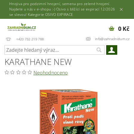
Hnojiva pro podzimní hnojení, semena pro zelené hnojení.
Najdete u nás v e-shopu :-) Osivo s blížící se expirací 12/2026
se slevou! Kategorie OSIVO EXPIRACE.
0 Kč
info@zahradnidum.cz
+420 732 219 788
KARATHANE NEW
Neohodnoceno