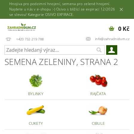
Hnojiva pro podzimní hnojení, semena pro zelené hnojení.
Najdete u nás v e-shopu :-) Osivo s blížící se expirací 12/2026
se slevou! Kategorie OSIVO EXPIRACE.
0 Kč
info@zahradnidum.cz
+420 732 219 788
SEMENA ZELENINY
, STRANA 2
BYLINKY
RAJČATA
CUKETY
CIBULE