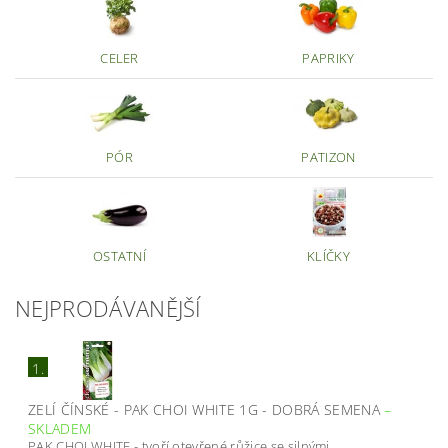
CELER
PAPRIKY
PÓR
PATIZON
OSTATNÍ
KLÍČKY
NEJPRODÁVANĚJŠÍ
1.
ZELÍ ČÍNSKÉ - PAK CHOI WHITE 1G - DOBRÁ SEMENA
–
SKLADEM
PAK CHOI WHITE - tvoří otevřené růžice se silnými,