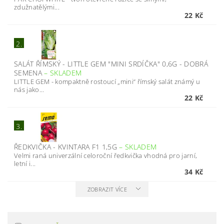
zdužnatělými...
22 Kč
2.
SALÁT ŘÍMSKÝ - LITTLE GEM "MINI SRDÍČKA" 0,6G - DOBRÁ
SEMENA
–
SKLADEM
LITTLE GEM - kompaktně rostoucí „mini“ římský salát známý u
nás jako...
22 Kč
3.
ŘEDKVIČKA - KVINTARA F1 1,5G
–
SKLADEM
Velmi raná univerzální celoroční ředkvička vhodná pro jarní,
letní i...
34 Kč
ZOBRAZIT VÍCE