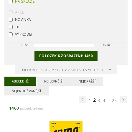
NA SKLADĚ
AKCE
NOVINKA
TIP
VÝPRODEJ
8
Kč
345
Kč
POLOŽEK K ZOBRAZENÍ:
1460
FILTR PODLE PARAMETRŮ, VLASTNOSTÍ A VÝROBCŮ
ABECEDNĚ
NEJLEVNĚJŠÍ
NEJDRAŽŠÍ
NEJPRODÁVANĚJŠÍ
2
...
1
3
4
25
1460
položek celkem