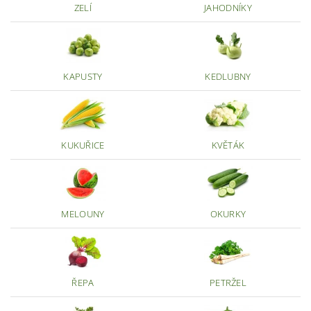
ZELÍ
JAHODNÍKY
KAPUSTY
KEDLUBNY
KUKUŘICE
KVĚTÁK
MELOUNY
OKURKY
ŘEPA
PETRŽEL